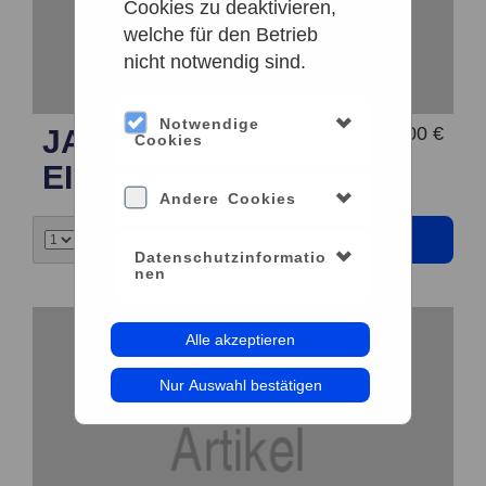
Cookies zu deaktivieren,
welche für den Betrieb
nicht notwendig sind.
Notwendige
119,00 €
JAHRESKARTE FÜR
Cookies
EINE FAMILIE (DIGITAL)
Andere Cookies
Datenschutzinformatio
nen
Alle akzeptieren
Nur Auswahl bestätigen