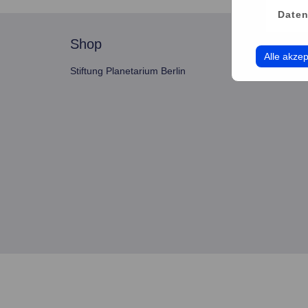
Daten
shop
servi
Alle akzep
Stiftung Planetarium Berlin
Konto v