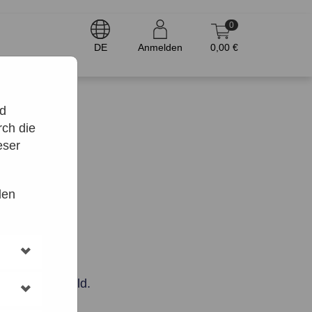
0
DE
Anmelden
0,00 €
nd
ch die
eser
den
 das Datumsfeld.