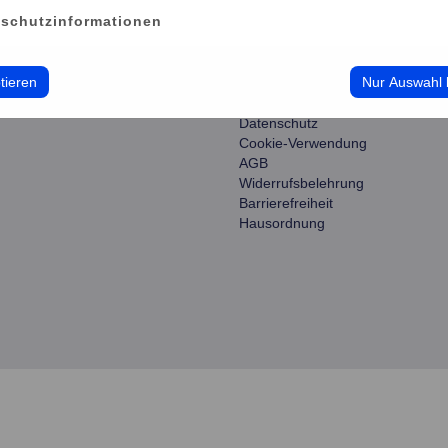
schutzinformationen
ce
information
tieren
Nur Auswahl 
erwalten
Impressum
Datenschutz
Cookie-Verwendung
AGB
Widerrufsbelehrung
Barrierefreiheit
Hausordnung