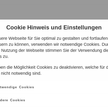
Cookie Hinweis und Einstellungen
re Webseite für Sie optimal zu gestalten und fortlaufe
sern zu können, verwenden wir notwendige Cookies. Dur
SENFERNROHR
e Nutzung der Webseite stimmen Sie der Verwendung di
s zu.
en die Möglichkeit Cookies zu deaktivieren, welche für 
 nicht notwendig sind.
Leider keine Ergebnisse gefunden
twendige Cookies
e einen anderen Zeitraum aus. Klicken Sie Bitte dazu auf
dere Cookies