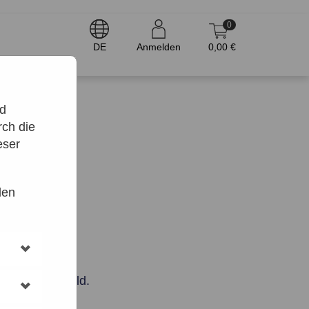
0
DE
Anmelden
0,00 €
nd
ch die
eser
den
 das Datumsfeld.