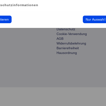
schutzinformationen
ce
information
tieren
Nur Auswahl 
erwalten
Impressum
Datenschutz
Cookie-Verwendung
AGB
Widerrufsbelehrung
Barrierefreiheit
Hausordnung