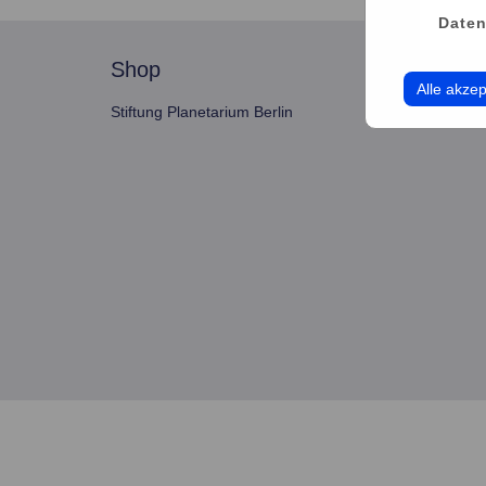
Daten
shop
servi
Alle akzep
Stiftung Planetarium Berlin
Konto v