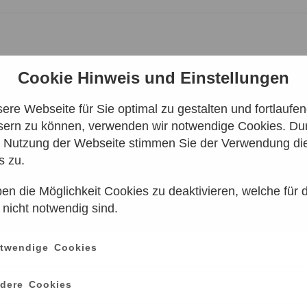
Cookie Hinweis und Einstellungen
re Webseite für Sie optimal zu gestalten und fortlaufe
sern zu können, verwenden wir notwendige Cookies. Dur
OELFE
e Nutzung der Webseite stimmen Sie der Verwendung di
s zu.
en die Möglichkeit Cookies zu deaktivieren, welche für 
 nicht notwendig sind.
Leider keine Ergebnisse gefunden
twendige Cookies
e einen anderen Zeitraum aus. Klicken Sie Bitte dazu auf
dere Cookies