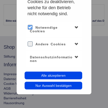
Cookies zu deaktivieren,
welche für den Betrieb
Leider keine Ergebnisse gefunden
nicht notwendig sind.
Bitte wählen Sie einen anderen Zeitraum aus. Klicken Sie Bitte dazu auf das Dat
Notwendige
Cookies
Andere Cookies
shop
service
Stiftung Planetarium Berlin
Konto verwalten
Datenschutzinformatio
nen
information
Impressum
Alle akzeptieren
Datenschutz
Cookie-Verwendung
Nur Auswahl bestätigen
AGB
Widerrufsbelehrung
Barrierefreiheit
Hausordnung