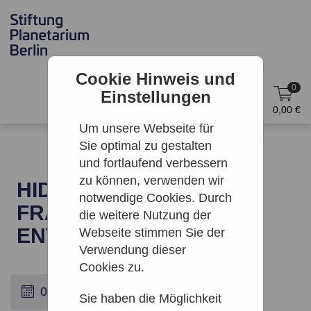
Cookie Hinweis und
0
Einstellungen
DE
Anmelden
0,00 €
Um unsere Webseite für
Sie optimal zu gestalten
und fortlaufend verbessern
zu können, verwenden wir
HIDDEN STARS: WIE DIE
notwendige Cookies. Durch
FRAUEN DIE STERNE
die weitere Nutzung der
ENTDECKTEN
Webseite stimmen Sie der
Verwendung dieser
Cookies zu.
Sie haben die Möglichkeit