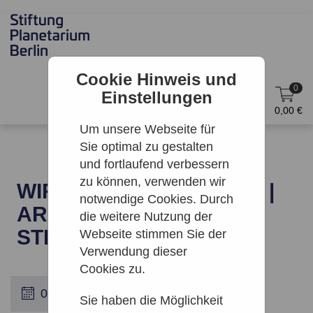
Cookie Hinweis und
0
Einstellungen
DE
Anmelden
0,00 €
Um unsere Webseite für
Sie optimal zu gestalten
und fortlaufend verbessern
zu können, verwenden wir
WIR SIND NICHT ALLEIN |
notwendige Cookies. Durch
ARCHENHOLD-
die weitere Nutzung der
STERNWARTE
Webseite stimmen Sie der
Verwendung dieser
Cookies zu.
Sie haben die Möglichkeit