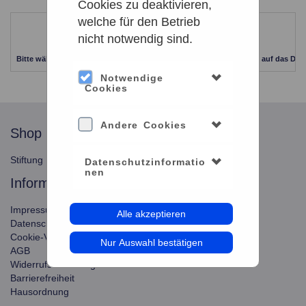
Cookies zu deaktivieren,
welche für den Betrieb
Leider keine Ergebnisse gefunden
nicht notwendig sind.
Bitte wählen Sie einen anderen Zeitraum aus. Klicken Sie Bitte dazu auf das Dat
Notwendige
Cookies
Andere Cookies
shop
service
Stiftung Planetarium Berlin
Konto verwalten
Datenschutzinformatio
nen
information
Impressum
Alle akzeptieren
Datenschutz
Cookie-Verwendung
Nur Auswahl bestätigen
AGB
Widerrufsbelehrung
Barrierefreiheit
Hausordnung