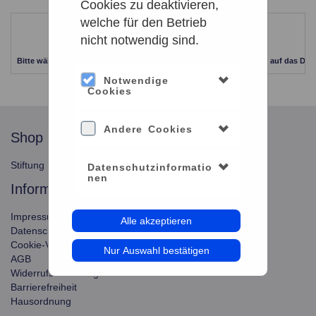
Cookies zu deaktivieren,
welche für den Betrieb
Leider keine Ergebnisse gefunden
nicht notwendig sind.
Bitte wählen Sie einen anderen Zeitraum aus. Klicken Sie Bitte dazu auf das Dat
Notwendige
Cookies
Andere Cookies
shop
service
Stiftung Planetarium Berlin
Konto verwalten
Datenschutzinformatio
nen
information
Impressum
Alle akzeptieren
Datenschutz
Cookie-Verwendung
Nur Auswahl bestätigen
AGB
Widerrufsbelehrung
Barrierefreiheit
Hausordnung