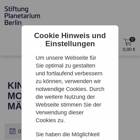
Cookie Hinweis und
0
Einstellungen
DE
Anmelden
0,00 €
Um unsere Webseite für
Sie optimal zu gestalten
und fortlaufend verbessern
zu können, verwenden wir
KINO: KINDERFILM DES
notwendige Cookies. Durch
MONATS: DER FALL
die weitere Nutzung der
MÄUSERICH
Webseite stimmen Sie der
Verwendung dieser
Cookies zu.
Sie haben die Möglichkeit