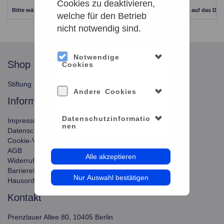
Cookies zu deaktivieren,
Bitte wählen Sie einen anderen Zeitraum aus. Klicken Sie Bitte dazu auf das Dat
welche für den Betrieb
nicht notwendig sind.
Notwendige
shop
service
Cookies
Stiftung Planetarium Berlin
Konto verwalten
Andere Cookies
information
Datenschutzinformatio
Impressum
nen
Datenschutz
Cookie-Verwendung
AGB
Alle akzeptieren
Widerrufsbelehrung
Barrierefreiheit
Nur Auswahl bestätigen
Hausordnung
kontakt
Prenzlauer Allee 80, 10405 Berlin