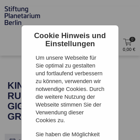
Cookie Hinweis und
0
Einstellungen
DE
Anmelden
0,00 €
Um unsere Webseite für
Sie optimal zu gestalten
und fortlaufend verbessern
zu können, verwenden wir
KINO: BLAUWALE – DIE
notwendige Cookies. Durch
RUECKKEHR DER
die weitere Nutzung der
GIGANTEN 3D | ZEISS-
Webseite stimmen Sie der
Verwendung dieser
GROSSPLANETARIUM
Cookies zu.
Sie haben die Möglichkeit