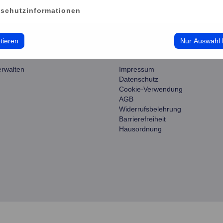
23.08.2026 - 16:15
schutzinformationen
tieren
Nur Auswahl 
ce
information
erwalten
Impressum
Datenschutz
Cookie-Verwendung
AGB
Widerrufsbelehrung
Barrierefreiheit
Hausordnung