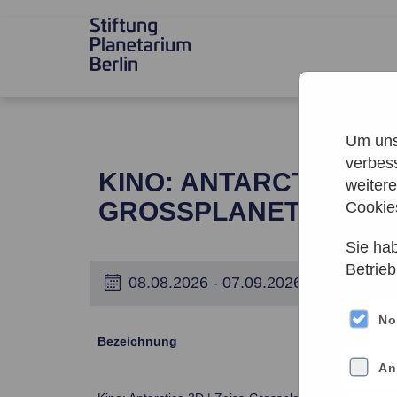
Um unse
verbes
KINO: ANTARCTICA 3D 
weiter
GROSSPLANETARIUM
Cookie
Sie hab
Betrieb
No
Bezeichnung
An