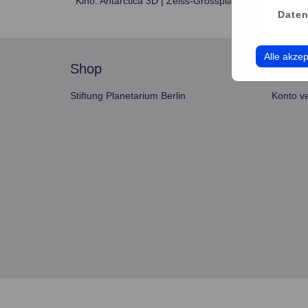
Kino: Antarctica 3D | Zeiss-Grossplanetarium
Daten
Alle akzep
shop
servi
Stiftung Planetarium Berlin
Konto v