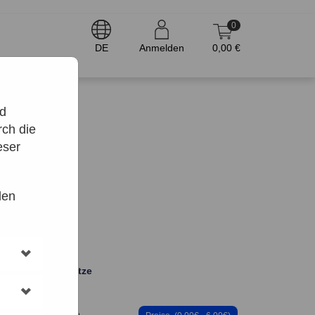
0
DE
Anmelden
0,00 €
nd
ch die
eser
den
Dauer
Plätze
(min)