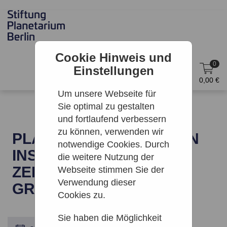
Cookie Hinweis und
0
Einstellungen
DE
Anmelden
0,00 €
Um unsere Webseite für
Sie optimal zu gestalten
und fortlaufend verbessern
zu können, verwenden wir
PLANETEN - EXPEDITION
notwendige Cookies. Durch
INS SONNENSYSTEM |
die weitere Nutzung der
ZEISS-
Webseite stimmen Sie der
Verwendung dieser
GROSSPLANETARIUM
Cookies zu.
Sie haben die Möglichkeit