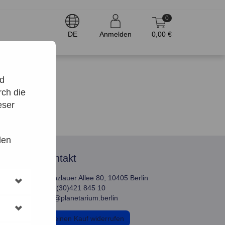
0
DE
Anmelden
0,00 €
nd
ch die
eser
den
kontakt
Prenzlauer Allee 80, 10405 Berlin
+49 (30)421 845 10
info@planetarium.berlin
Meinen Kauf widerrufen