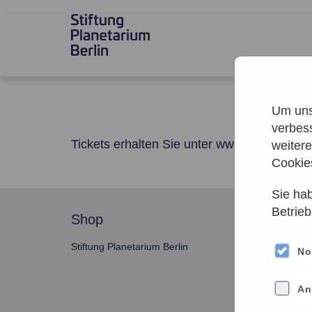
Um unse
verbes
Tickets erhalten Sie unter
www.planetarium.
weiter
Cookie
Sie hab
Betrieb
shop
servi
Stiftung Planetarium Berlin
Konto v
No
An