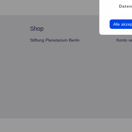
Daten
Alle akzep
shop
servi
Stiftung Planetarium Berlin
Konto v