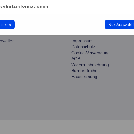
schutzinformationen
tieren
Nur Auswahl 
ce
information
erwalten
Impressum
Datenschutz
Cookie-Verwendung
AGB
Widerrufsbelehrung
Barrierefreiheit
Hausordnung