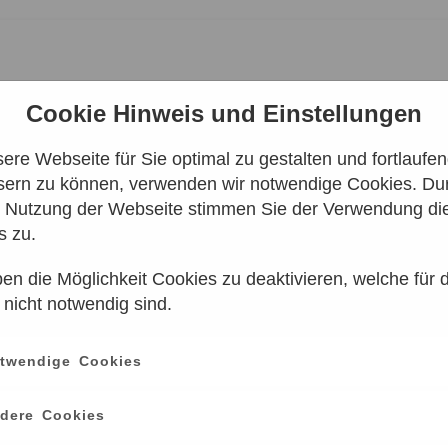
Cookie Hinweis und Einstellungen
re Webseite für Sie optimal zu gestalten und fortlaufe
sern zu können, verwenden wir notwendige Cookies. Dur
WORLDS: BUNKERS,
e Nutzung der Webseite stimmen Sie der Verwendung di
OLD WAR
s zu.
en die Möglichkeit Cookies zu deaktivieren, welche für 
 nicht notwendig sind.
twendige Cookies
Leider keine Ergebnisse gefunden
dere Cookies
e einen anderen Zeitraum aus. Klicken Sie Bitte dazu auf