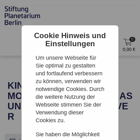
Cookie Hinweis und
0
Einstellungen
DE
Anmelden
0,00 €
Um unsere Webseite für
Sie optimal zu gestalten
und fortlaufend verbessern
zu können, verwenden wir
KINO: KINDERFILM DES
notwendige Cookies. Durch
MONATS: WINSKI UND DAS
die weitere Nutzung der
UNSICHTBARKEITSPULVE
Webseite stimmen Sie der
Verwendung dieser
R
Cookies zu.
Sie haben die Möglichkeit