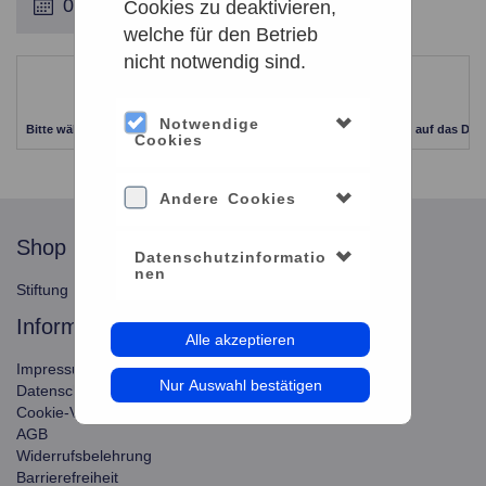
Cookies zu deaktivieren,
welche für den Betrieb
nicht notwendig sind.
Leider keine Ergebnisse gefunden
Notwendige
Bitte wählen Sie einen anderen Zeitraum aus. Klicken Sie Bitte dazu auf das Dat
Cookies
Andere Cookies
shop
service
Datenschutzinformatio
nen
Stiftung Planetarium Berlin
Konto verwalten
information
Alle akzeptieren
Impressum
Nur Auswahl bestätigen
Datenschutz
Cookie-Verwendung
AGB
Widerrufsbelehrung
Barrierefreiheit