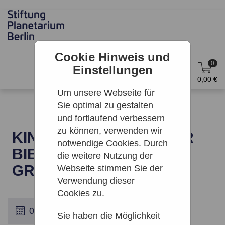
Cookie Hinweis und
0
Einstellungen
DE
Anmelden
0,00 €
Um unsere Webseite für
Sie optimal zu gestalten
und fortlaufend verbessern
zu können, verwenden wir
KINO: TAGEBUCH EINER
notwendige Cookies. Durch
BIENE | ZEISS-
die weitere Nutzung der
GROSSPLANETARIUM
Webseite stimmen Sie der
Verwendung dieser
Cookies zu.
Sie haben die Möglichkeit