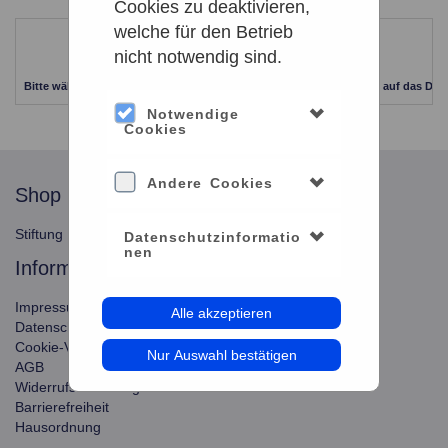
Cookies zu deaktivieren,
welche für den Betrieb
Leider keine Ergebnisse gefunden
nicht notwendig sind.
Bitte wählen Sie einen anderen Zeitraum aus. Klicken Sie Bitte dazu auf das Dat
Notwendige
Cookies
Andere Cookies
shop
service
Stiftung Planetarium Berlin
Konto verwalten
Datenschutzinformatio
nen
information
Impressum
Alle akzeptieren
Datenschutz
Cookie-Verwendung
Nur Auswahl bestätigen
AGB
Widerrufsbelehrung
Barrierefreiheit
Hausordnung