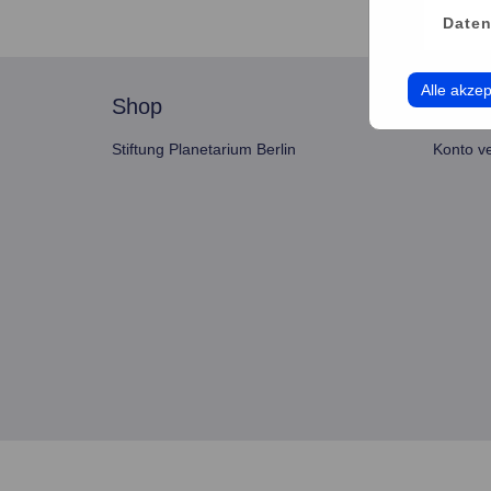
Daten
Alle akzep
shop
servi
Stiftung Planetarium Berlin
Konto v