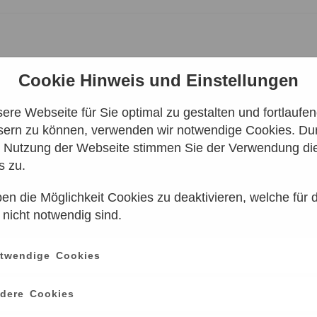
Cookie Hinweis und Einstellungen
re Webseite für Sie optimal zu gestalten und fortlaufe
sern zu können, verwenden wir notwendige Cookies. Dur
ERIRDISCHE | ZEISS-
e Nutzung der Webseite stimmen Sie der Verwendung di
s zu.
en die Möglichkeit Cookies zu deaktivieren, welche für 
 nicht notwendig sind.
twendige Cookies
Leider keine Ergebnisse gefunden
dere Cookies
e einen anderen Zeitraum aus. Klicken Sie Bitte dazu auf