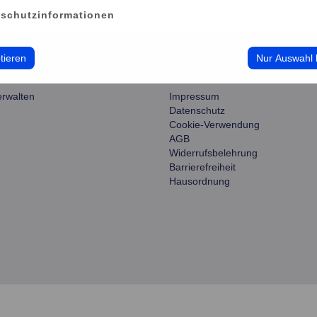
schutzinformationen
tieren
Nur Auswahl 
ce
information
erwalten
Impressum
Datenschutz
Cookie-Verwendung
AGB
Widerrufsbelehrung
Barrierefreiheit
Hausordnung