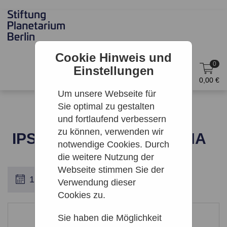
Cookie Hinweis und
0
Einstellungen
DE
Anmelden
0,00 €
Um unsere Webseite für
Sie optimal zu gestalten
und fortlaufend verbessern
zu können, verwenden wir
IPS | IMERSA DAY IN JENA
notwendige Cookies. Durch
die weitere Nutzung der
Webseite stimmen Sie der
Verwendung dieser
Cookies zu.
Leider keine Ergebnisse gefunden
Sie haben die Möglichkeit