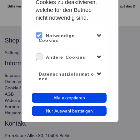
Cookies zu deaktivieren,
Bitte wählen Sie einen anderen Zeitraum aus. Klicken Sie Bitte dazu auf das Dat
welche für den Betrieb
nicht notwendig sind.
Notwendige
shop
service
Cookies
Stiftung Planetarium Berlin
Konto verwalten
Andere Cookies
information
Datenschutzinformatio
Impressum
nen
Datenschutz
Cookie-Verwendung
AGB
Alle akzeptieren
Widerrufsbelehrung
Barrierefreiheit
Nur Auswahl bestätigen
Hausordnung
kontakt
Prenzlauer Allee 80, 10405 Berlin