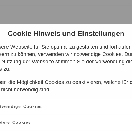
Cookie Hinweis und Einstellungen
re Webseite für Sie optimal zu gestalten und fortlaufe
sern zu können, verwenden wir notwendige Cookies. Dur
 STEINTROLL
e Nutzung der Webseite stimmen Sie der Verwendung di
s zu.
en die Möglichkeit Cookies zu deaktivieren, welche für 
 nicht notwendig sind.
Leider keine Ergebnisse gefunden
twendige Cookies
e einen anderen Zeitraum aus. Klicken Sie Bitte dazu auf
dere Cookies