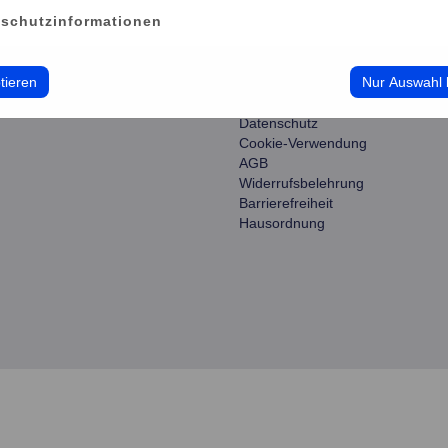
schutzinformationen
ce
information
tieren
Nur Auswahl 
erwalten
Impressum
Datenschutz
Cookie-Verwendung
AGB
Widerrufsbelehrung
Barrierefreiheit
Hausordnung