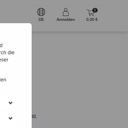
0
DE
Anmelden
0,00 €
nd
ch die
eser
den
 das Datumsfeld.