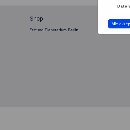
Daten
shop
servi
Alle akzep
Stiftung Planetarium Berlin
Konto v