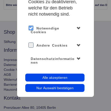
Cookies zu deaktivieren,
Bitte wählen Sie einen anderen Zeitraum aus. Klicken Sie Bitte dazu auf das Dat
welche für den Betrieb
nicht notwendig sind.
Notwendige
shop
service
Cookies
Stiftung Planetarium Berlin
Konto verwalten
Andere Cookies
information
Datenschutzinformatio
Impressum
nen
Datenschutz
Cookie-Verwendung
AGB
Alle akzeptieren
Widerrufsbelehrung
Barrierefreiheit
Nur Auswahl bestätigen
Hausordnung
kontakt
Prenzlauer Allee 80, 10405 Berlin