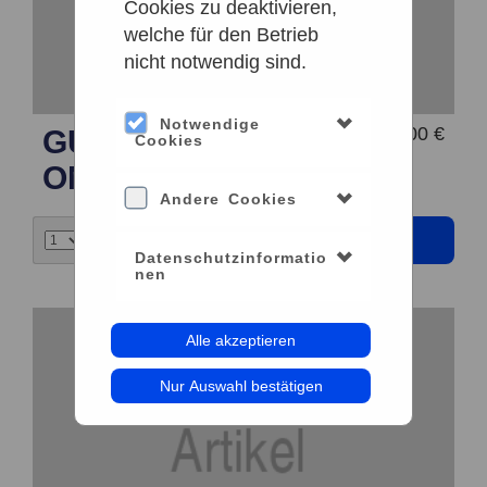
Cookies zu deaktivieren,
welche für den Betrieb
nicht notwendig sind.
Notwendige
10,00 €
GUTSCHEIN 10 €
Cookies
ONLINE
Andere Cookies
Datenschutzinformatio
nen
Alle akzeptieren
Nur Auswahl bestätigen