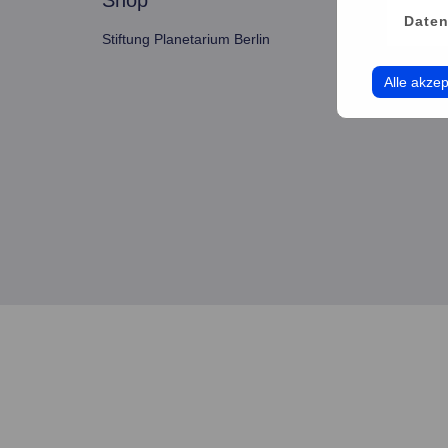
shop
servi
Daten
Stiftung Planetarium Berlin
Konto v
Alle akzep