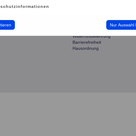
ce
information
schutzinformationen
erwalten
Impressum
Datenschutz
Cookie-Verwendung
tieren
Nur Auswahl 
AGB
Widerrufsbelehrung
Barrierefreiheit
Hausordnung