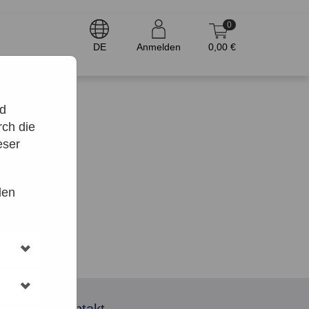
0
DE
Anmelden
0,00 €
nd
ch die
eser
den