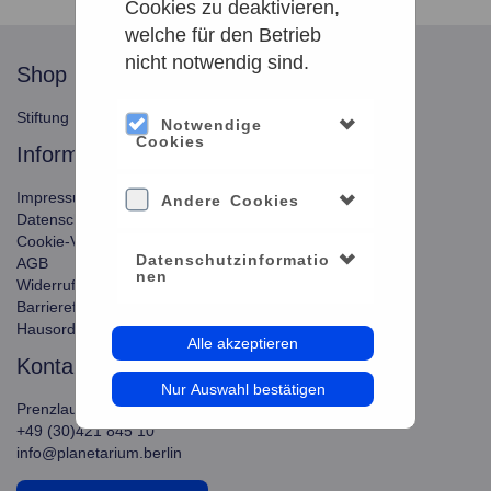
Cookies zu deaktivieren,
welche für den Betrieb
nicht notwendig sind.
shop
service
Stiftung Planetarium Berlin
Konto verwalten
Notwendige
Cookies
information
Impressum
Andere Cookies
Datenschutz
Cookie-Verwendung
Datenschutzinformatio
AGB
nen
Widerrufsbelehrung
Barrierefreiheit
Hausordnung
Alle akzeptieren
kontakt
Nur Auswahl bestätigen
Prenzlauer Allee 80, 10405 Berlin
+49 (30)421 845 10
info@planetarium.berlin