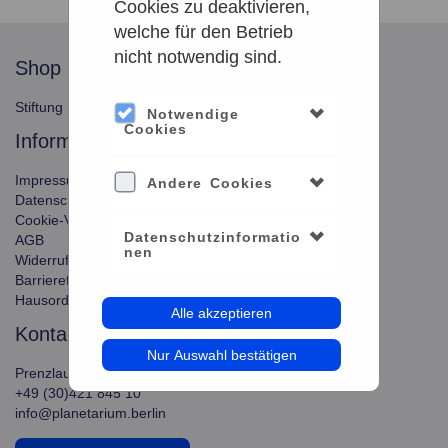
Cookies zu deaktivieren,
welche für den Betrieb
nicht notwendig sind.
shop
service
Stiftung Planetarium Berlin
Konto verwalten
Notwendige
Cookies
information
Impressum
Andere Cookies
Datenschutz
Cookie-Verwendung
Datenschutzinformatio
AGB
nen
Widerrufsbelehrung
Barrierefreiheit
Hausordnung
Alle akzeptieren
kontakt
Nur Auswahl bestätigen
Prenzlauer Allee 80, 10405 Berlin
+49 (30)421 845 10
info@planetarium.berlin