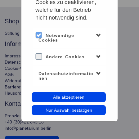
Cookies zu deaktivieren,
welche für den Betrieb
nicht notwendig sind.
shop
service
Stiftung Planetarium Berlin
Konto verwalten
Notwendige
Cookies
information
Impressum
Andere Cookies
Datenschutz
Cookie-Verwendung
Datenschutzinformatio
AGB
nen
Widerrufsbelehrung
Barrierefreiheit
Hausordnung
Alle akzeptieren
kontakt
Nur Auswahl bestätigen
Prenzlauer Allee 80, 10405 Berlin
+49 (30)421 845 10
info@planetarium.berlin