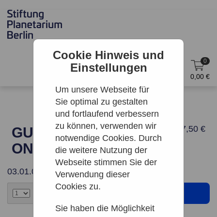
Cookie Hinweis und
0
Einstellungen
DE
Anmelden
0,00 €
Um unsere Webseite für
Sie optimal zu gestalten
und fortlaufend verbessern
zu können, verwenden wir
27,50 €
GUTSCHEIN 27,50 €
notwendige Cookies. Durch
ONLINE
die weitere Nutzung der
Webseite stimmen Sie der
03.01.0004
Verwendung dieser
Cookies zu.
Sie haben die Möglichkeit