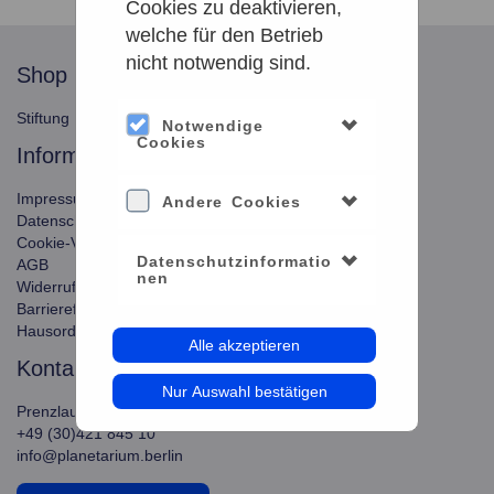
Cookies zu deaktivieren,
welche für den Betrieb
nicht notwendig sind.
shop
service
Stiftung Planetarium Berlin
Konto verwalten
Notwendige
Cookies
information
Impressum
Andere Cookies
Datenschutz
Cookie-Verwendung
Datenschutzinformatio
AGB
nen
Widerrufsbelehrung
Barrierefreiheit
Hausordnung
Alle akzeptieren
kontakt
Nur Auswahl bestätigen
Prenzlauer Allee 80, 10405 Berlin
+49 (30)421 845 10
info@planetarium.berlin