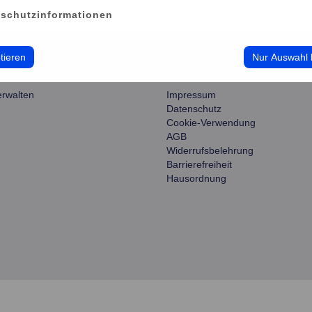
schutzinformationen
tieren
Nur Auswahl 
ce
information
erwalten
Impressum
Datenschutz
Cookie-Verwendung
AGB
Widerrufsbelehrung
Barrierefreiheit
Hausordnung