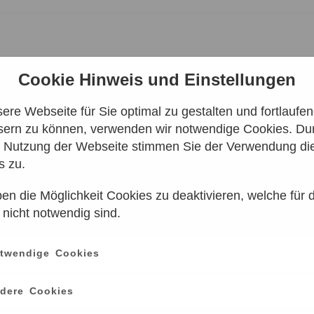
Cookie Hinweis und Einstellungen
re Webseite für Sie optimal zu gestalten und fortlaufe
sern zu können, verwenden wir notwendige Cookies. Dur
ERIRDISCHE | ZEISS-
e Nutzung der Webseite stimmen Sie der Verwendung di
s zu.
en die Möglichkeit Cookies zu deaktivieren, welche für 
 nicht notwendig sind.
twendige Cookies
Leider keine Ergebnisse gefunden
dere Cookies
e einen anderen Zeitraum aus. Klicken Sie Bitte dazu auf