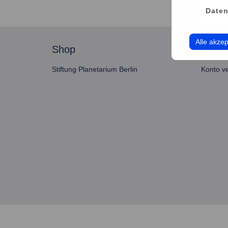
Daten
Alle akzep
shop
servi
Stiftung Planetarium Berlin
Konto v