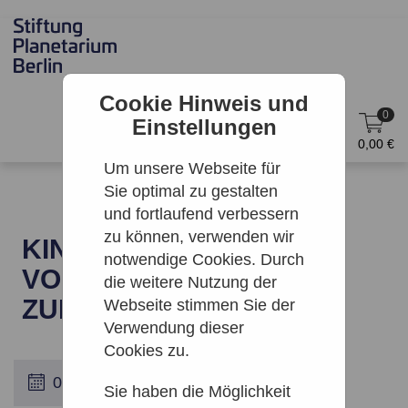
Cookie Hinweis und
0
Einstellungen
DE
Anmelden
0,00 €
Um unsere Webseite für
Sie optimal zu gestalten
und fortlaufend verbessern
zu können, verwenden wir
KINO: WUNDERLAND –
notwendige Cookies. Durch
VOM KINDHEITSTRAUM
die weitere Nutzung der
ZUM WELTERFOLG
Webseite stimmen Sie der
Verwendung dieser
Cookies zu.
Sie haben die Möglichkeit