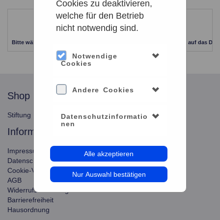
Cookies zu deaktivieren,
welche für den Betrieb
Leider keine Ergebnisse gefunden
nicht notwendig sind.
Bitte wählen Sie einen anderen Zeitraum aus. Klicken Sie Bitte dazu auf das Dat
Notwendige
Cookies
Andere Cookies
shop
service
Stiftung Planetarium Berlin
Konto verwalten
Datenschutzinformatio
nen
information
Impressum
Alle akzeptieren
Datenschutz
Cookie-Verwendung
Nur Auswahl bestätigen
AGB
Widerrufsbelehrung
Barrierefreiheit
Hausordnung