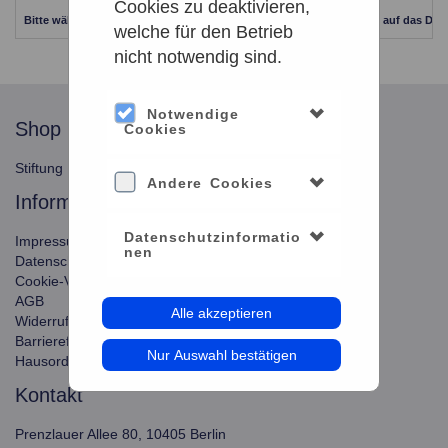
Cookies zu deaktivieren,
Bitte wählen Sie einen anderen Zeitraum aus. Klicken Sie Bitte dazu auf das Dat
welche für den Betrieb
nicht notwendig sind.
Notwendige
shop
service
Cookies
Stiftung Planetarium Berlin
Konto verwalten
Andere Cookies
information
Datenschutzinformatio
Impressum
nen
Datenschutz
Cookie-Verwendung
AGB
Alle akzeptieren
Widerrufsbelehrung
Barrierefreiheit
Nur Auswahl bestätigen
Hausordnung
kontakt
Prenzlauer Allee 80, 10405 Berlin