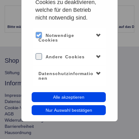
Cookies zu deaktivieren,
welche für den Betrieb
Leider keine Ergebnisse gefunden
nicht notwendig sind.
Bitte wählen Sie einen anderen Zeitraum aus. Klicken Sie Bitte dazu auf das Dat
Notwendige
Cookies
Andere Cookies
shop
service
Stiftung Planetarium Berlin
Konto verwalten
Datenschutzinformatio
nen
information
Impressum
Alle akzeptieren
Datenschutz
Cookie-Verwendung
Nur Auswahl bestätigen
AGB
Widerrufsbelehrung
Barrierefreiheit
Hausordnung