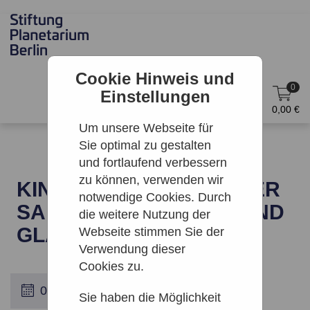
Cookie Hinweis und
0
Einstellungen
DE
Anmelden
0,00 €
Um unsere Webseite für
Sie optimal zu gestalten
und fortlaufend verbessern
zu können, verwenden wir
KINO: EOS: JOHN SINGER
notwendige Cookies. Durch
SARGENT – FASHION UND
die weitere Nutzung der
GLAMOUR
Webseite stimmen Sie der
Verwendung dieser
Cookies zu.
Sie haben die Möglichkeit