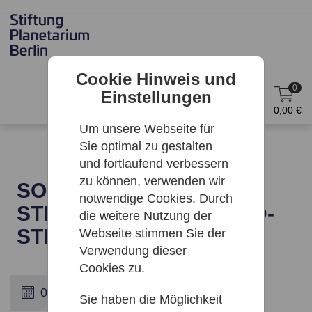
Cookie Hinweis und
0
Einstellungen
DE
Anmelden
0,00 €
Um unsere Webseite für
Sie optimal zu gestalten
und fortlaufend verbessern
zu können, verwenden wir
SONNE, MOND UND
notwendige Cookies. Durch
STERNE | ARCHENHOLD-
die weitere Nutzung der
STERNWARTE
Webseite stimmen Sie der
Verwendung dieser
Cookies zu.
Sie haben die Möglichkeit