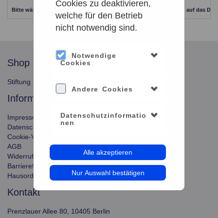
Cookies zu deaktivieren,
Bitte wählen Sie einen anderen Zeitraum aus. Klicken Sie Bitte dazu auf das Dat
welche für den Betrieb
nicht notwendig sind.
Notwendige
shop
service
Cookies
Stiftung Planetarium Berlin
Konto verwalten
Andere Cookies
information
Datenschutzinformatio
Impressum
nen
Datenschutz
Cookie-Verwendung
AGB
Alle akzeptieren
Widerrufsbelehrung
Barrierefreiheit
Nur Auswahl bestätigen
Hausordnung
kontakt
Prenzlauer Allee 80, 10405 Berlin