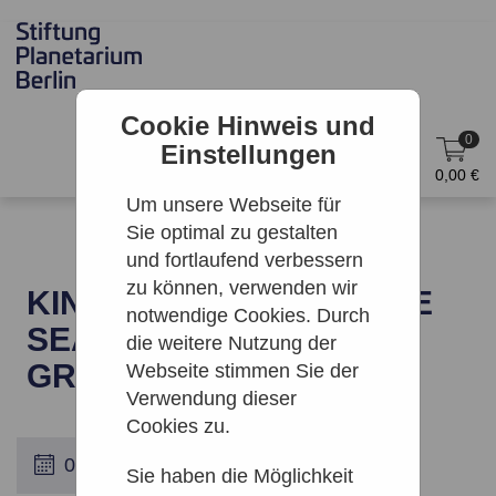
Cookie Hinweis und
0
Einstellungen
DE
Anmelden
0,00 €
Um unsere Webseite für
Sie optimal zu gestalten
und fortlaufend verbessern
zu können, verwenden wir
KINO: WONDERS OF THE
notwendige Cookies. Durch
SEA 3D | ZEISS-
die weitere Nutzung der
GROSSPLANETARIUM
Webseite stimmen Sie der
Verwendung dieser
Cookies zu.
Sie haben die Möglichkeit