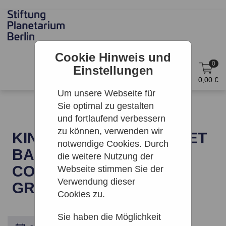
Cookie Hinweis und
0
Einstellungen
DE
Anmelden
0,00 €
Um unsere Webseite für
Sie optimal zu gestalten
und fortlaufend verbessern
zu können, verwenden wir
KINO: THE BEATLES - GET
notwendige Cookies. Durch
BACK: THE ROOFTOP
die weitere Nutzung der
CONCERT | ZEISS-
Webseite stimmen Sie der
Verwendung dieser
GROSSPLANETARIUM
Cookies zu.
Sie haben die Möglichkeit