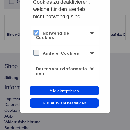
Cookies zu deaktivieren,
welche für den Betrieb
nicht notwendig sind.
Leider keine Ergebnisse gefunden
Notwendige
Bitte wählen Sie einen anderen Zeitraum aus. Klicken Sie Bitte dazu auf das Dat
Cookies
Andere Cookies
shop
service
Datenschutzinformatio
nen
Stiftung Planetarium Berlin
Konto verwalten
information
Alle akzeptieren
Impressum
Nur Auswahl bestätigen
Datenschutz
Cookie-Verwendung
AGB
Widerrufsbelehrung
Barrierefreiheit