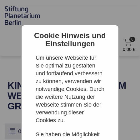
Cookie Hinweis und
0
Einstellungen
DE
Anmelden
0,00 €
Um unsere Webseite für
Sie optimal zu gestalten
und fortlaufend verbessern
zu können, verwenden wir
KINO: 2001 – ODYSSEE IM
notwendige Cookies. Durch
WELTRAUM | ZEISS-
die weitere Nutzung der
GROSSPLANETARIUM
Webseite stimmen Sie der
Verwendung dieser
Cookies zu.
Sie haben die Möglichkeit