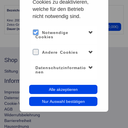
Cookies zu deaktivieren,
welche für den Betrieb
Bezeichnung
Zeitpunkt
nicht notwendig sind.
Kino: 2001 – Odyssee im Weltraum |
04.09.2026 - 20:30
Zeiss-Grossplanetarium
Preise
(7,00€ - 10,00€)
Dauer (min)
142
Plätze:
160
Notwendige
Cookies
Andere Cookies
shop
service
Datenschutzinformatio
Stiftung Planetarium Berlin
Konto verwalten
nen
information
Alle akzeptieren
Impressum
Datenschutz
Nur Auswahl bestätigen
Cookie-Verwendung
AGB
Widerrufsbelehrung
Barrierefreiheit
Hausordnung