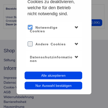
Cookies zu deaktivieren,
welche für den Betrieb
Bezeichnung
Zeitpunkt
nicht notwendig sind.
Unser Blauer Planet | Zeiss-
27.08.2026 - 11:00
Grossplanetarium
Preise
(0,00€ - 12,00€)
Dauer (min)
55
Plätze:
165
Notwendige
Cookies
Andere Cookies
shop
service
Datenschutzinformatio
Stiftung Planetarium Berlin
Konto verwalten
nen
information
Alle akzeptieren
Impressum
Datenschutz
Nur Auswahl bestätigen
Cookie-Verwendung
AGB
Widerrufsbelehrung
Barrierefreiheit
Hausordnung