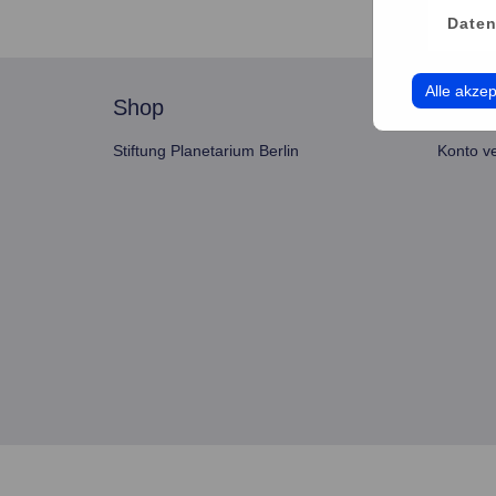
Daten
Alle akzep
shop
servi
Stiftung Planetarium Berlin
Konto v