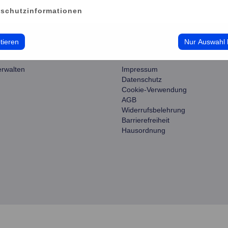
schutzinformationen
tieren
Nur Auswahl 
ce
information
erwalten
Impressum
Datenschutz
Cookie-Verwendung
AGB
Widerrufsbelehrung
Barrierefreiheit
Hausordnung