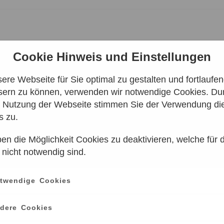
Cookie Hinweis und Einstellungen
re Webseite für Sie optimal zu gestalten und fortlaufe
sern zu können, verwenden wir notwendige Cookies. Dur
IE FRAUEN DIE STERNE
e Nutzung der Webseite stimmen Sie der Verwendung di
s zu.
en die Möglichkeit Cookies zu deaktivieren, welche für 
 nicht notwendig sind.
twendige Cookies
Leider keine Ergebnisse gefunden
dere Cookies
e einen anderen Zeitraum aus. Klicken Sie Bitte dazu auf