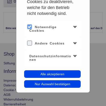
Cookies zu deaktivieren,
welche für den Betrieb
nicht notwendig sind.
Leider keine Ergebnisse gefunden
Notwendige
Bitte wählen Sie einen anderen Zeitraum aus. Klicken Sie Bitte dazu auf das Dat
Cookies
Andere Cookies
shop
service
Datenschutzinformatio
nen
Stiftung Planetarium Berlin
Konto verwalten
information
Alle akzeptieren
Impressum
Nur Auswahl bestätigen
Datenschutz
Cookie-Verwendung
AGB
Widerrufsbelehrung
Barrierefreiheit