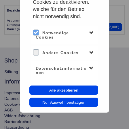
Cookies zu deaktivieren,
welche für den Betrieb
Bezeichnung
Zeitpunkt
nicht notwendig sind.
Astronomie Aktuell | Zeiss-
04.09.2026 - 20:00
Grossplanetarium
Preise
(0,00€ - 12,00€)
Dauer (min)
60
Plätze:
286
Notwendige
Cookies
Andere Cookies
shop
service
Datenschutzinformatio
Stiftung Planetarium Berlin
Konto verwalten
nen
information
Alle akzeptieren
Impressum
Datenschutz
Nur Auswahl bestätigen
Cookie-Verwendung
AGB
Widerrufsbelehrung
Barrierefreiheit
Hausordnung