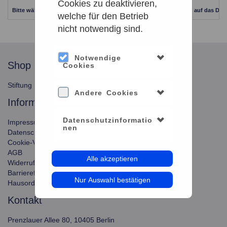
Cookies zu deaktivieren,
Bitte wählen Sie einen anderen Zeitraum aus. Klicken Sie Bitte dazu auf das Dat
welche für den Betrieb
nicht notwendig sind.
Notwendige
shop
service
Cookies
Stiftung Planetarium Berlin
Konto verwalten
Andere Cookies
information
Datenschutzinformatio
Impressum
nen
Datenschutz
Cookie-Verwendung
AGB
Alle akzeptieren
Widerrufsbelehrung
Barrierefreiheit
Nur Auswahl bestätigen
Hausordnung
kontakt
Prenzlauer Allee 80, 10405 Berlin