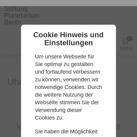
Cookie Hinweis und
0
Einstellungen
DE
Anmelden
0,00 €
Um unsere Webseite für
Sie optimal zu gestalten
und fortlaufend verbessern
zu können, verwenden wir
notwendige Cookies. Durch
die weitere Nutzung der
Webseite stimmen Sie der
Es konnten leider keine Tarife
Verwendung dieser
gefunden werden.
Cookies zu.
Versuchen Sie es bitte zu einem
Sie haben die Möglichkeit
späteren Zeitpunkt wieder.