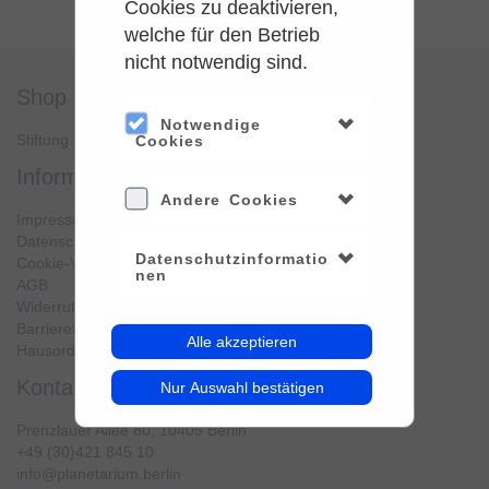
Cookies zu deaktivieren,
welche für den Betrieb
nicht notwendig sind.
shop
service
Notwendige
Stiftung Planetarium Berlin
Konto verwalten
Cookies
information
Andere Cookies
Impressum
Datenschutz
Datenschutzinformatio
Cookie-Verwendung
nen
AGB
Widerrufsbelehrung
Barrierefreiheit
Alle akzeptieren
Hausordnung
kontakt
Nur Auswahl bestätigen
Prenzlauer Allee 80, 10405 Berlin
+49 (30)421 845 10
info@planetarium.berlin