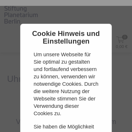
Cookie Hinweis und
0
Einstellungen
DE
Anmelden
0,00 €
Um unsere Webseite für
Sie optimal zu gestalten
und fortlaufend verbessern
zu können, verwenden wir
notwendige Cookies. Durch
die weitere Nutzung der
Webseite stimmen Sie der
Es konnten leider keine Tarife
Verwendung dieser
gefunden werden.
Cookies zu.
Versuchen Sie es bitte zu einem
Sie haben die Möglichkeit
späteren Zeitpunkt wieder.