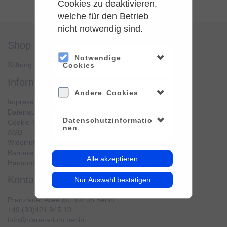
Cookies zu deaktivieren,
welche für den Betrieb
nicht notwendig sind.
shop
service
Notwendige
Stiftung Planetarium Berlin
Konto verwalten
Cookies
information
Andere Cookies
Impressum
Datenschutz
Datenschutzinformatio
Cookie-Verwendung
nen
AGB
Widerrufsbelehrung
Barrierefreiheit
Alle akzeptieren
Hausordnung
kontakt
Nur Auswahl bestätigen
Prenzlauer Allee 80, 10405 Berlin
+49 (30)421 845 10
info@planetarium.berlin