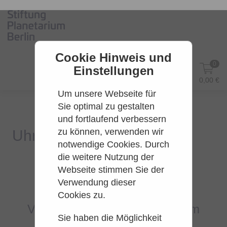
Cookie Hinweis und
0
Einstellungen
DE
Anmelden
0,00 €
Um unsere Webseite für
Sie optimal zu gestalten
und fortlaufend verbessern
zu können, verwenden wir
notwendige Cookies. Durch
die weitere Nutzung der
Webseite stimmen Sie der
Es konnten leider keine Tarife
Verwendung dieser
gefunden werden.
Cookies zu.
Versuchen Sie es bitte zu einem
Sie haben die Möglichkeit
späteren Zeitpunkt wieder.