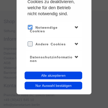
Cookies zu deaktivieren,
welche für den Betrieb
nicht notwendig sind.
shop
service
Notwendige
Stiftung Planetarium Berlin
Konto verwalten
Cookies
information
Andere Cookies
Impressum
Datenschutz
Datenschutzinformatio
Cookie-Verwendung
nen
AGB
Widerrufsbelehrung
Barrierefreiheit
Alle akzeptieren
Hausordnung
kontakt
Nur Auswahl bestätigen
Prenzlauer Allee 80, 10405 Berlin
+49 (30)421 845 10
info@planetarium.berlin