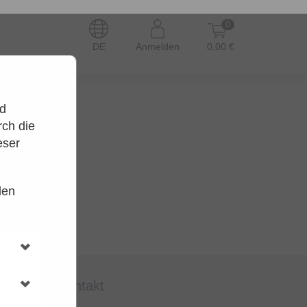
0
DE
Anmelden
0,00 €
nd
ch die
eser
den
en.
t wieder.
kontakt