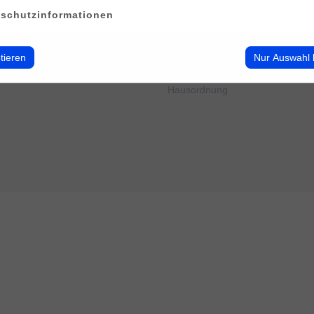
erwalten
Impressum
schutzinformationen
Datenschutz
Cookie-Verwendung
AGB
tieren
Nur Auswahl 
Widerrufsbelehrung
Barrierefreiheit
Hausordnung