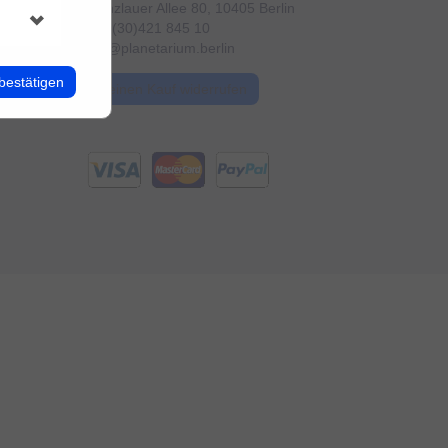
Prenzlauer Allee 80, 10405 Berlin
+49 (30)421 845 10
info@planetarium.berlin
bestätigen
Meinen Kauf widerrufen