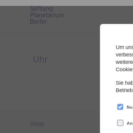
Um unse
verbes
weiter
Cookie
Sie hab
Es
Betrieb
Versuche
No
shop
servi
An