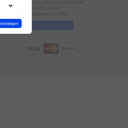
Prenzlauer Allee 80, 10405 Berlin
+49 (30)421 845 10
info@planetarium.berlin
bestätigen
Meinen Kauf widerrufen