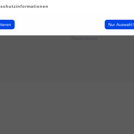
erwalten
Impressum
schutzinformationen
Datenschutz
Cookie-Verwendung
AGB
tieren
Nur Auswahl 
Widerrufsbelehrung
Barrierefreiheit
Hausordnung