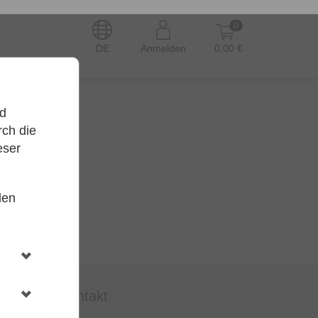
0
DE
Anmelden
0,00 €
nd
ch die
eser
den
en.
t wieder.
kontakt