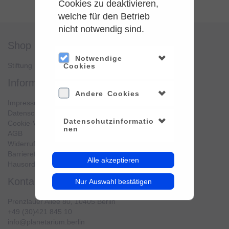
Cookies zu deaktivieren,
welche für den Betrieb
nicht notwendig sind.
shop
service
Notwendige
Stiftung Planetarium Berlin
Konto verwalten
Cookies
information
Andere Cookies
Impressum
Datenschutz
Datenschutzinformatio
Cookie-Verwendung
nen
AGB
Widerrufsbelehrung
Barrierefreiheit
Alle akzeptieren
Hausordnung
kontakt
Nur Auswahl bestätigen
Prenzlauer Allee 80, 10405 Berlin
+49 (30)421 845 10
info@planetarium.berlin