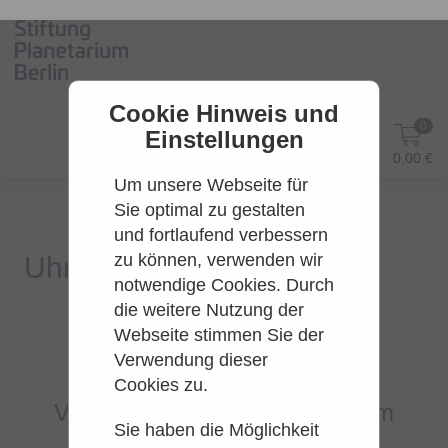
Cookie Hinweis und
0
Einstellungen
DE
Anmelden
0,00 €
Um unsere Webseite für
Sie optimal zu gestalten
und fortlaufend verbessern
zu können, verwenden wir
notwendige Cookies. Durch
die weitere Nutzung der
Webseite stimmen Sie der
Es konnten leider keine Tarife
Verwendung dieser
gefunden werden.
Cookies zu.
Versuchen Sie es bitte zu einem
Sie haben die Möglichkeit
späteren Zeitpunkt wieder.