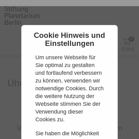
Cookie Hinweis und
0
Einstellungen
DE
Anmelden
0,00 €
Um unsere Webseite für
Sie optimal zu gestalten
und fortlaufend verbessern
zu können, verwenden wir
notwendige Cookies. Durch
die weitere Nutzung der
Webseite stimmen Sie der
Es konnten leider keine Tarife
Verwendung dieser
gefunden werden.
Cookies zu.
Versuchen Sie es bitte zu einem
Sie haben die Möglichkeit
späteren Zeitpunkt wieder.