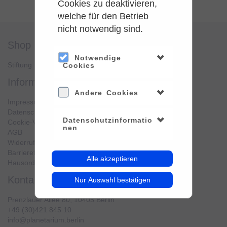
Cookies zu deaktivieren,
welche für den Betrieb
nicht notwendig sind.
shop
service
Notwendige
Stiftung Planetarium Berlin
Konto verwalten
Cookies
information
Andere Cookies
Impressum
Datenschutz
Datenschutzinformatio
Cookie-Verwendung
nen
AGB
Widerrufsbelehrung
Barrierefreiheit
Alle akzeptieren
Hausordnung
kontakt
Nur Auswahl bestätigen
Prenzlauer Allee 80, 10405 Berlin
+49 (30)421 845 10
info@planetarium.berlin