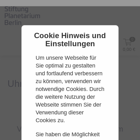
Cookie Hinweis und
0
Einstellungen
DE
Anmelden
0,00 €
Um unsere Webseite für
Sie optimal zu gestalten
und fortlaufend verbessern
zu können, verwenden wir
notwendige Cookies. Durch
die weitere Nutzung der
Webseite stimmen Sie der
Es konnten leider keine Tarife
Verwendung dieser
gefunden werden.
Cookies zu.
Versuchen Sie es bitte zu einem
Sie haben die Möglichkeit
späteren Zeitpunkt wieder.