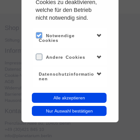
Cookies zu deaktivieren,
welche für den Betrieb
nicht notwendig sind.
shop
service
Notwendige
Stiftung Planetarium Berlin
Konto verwalten
Cookies
information
Andere Cookies
Impressum
Datenschutz
Datenschutzinformatio
Cookie-Verwendung
nen
AGB
Widerrufsbelehrung
Barrierefreiheit
Alle akzeptieren
Hausordnung
kontakt
Nur Auswahl bestätigen
Prenzlauer Allee 80, 10405 Berlin
+49 (30)421 845 10
info@planetarium.berlin