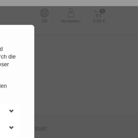
0
DE
Anmelden
0,00 €
nd
ch die
eser
den
en.
t wieder.
kontakt