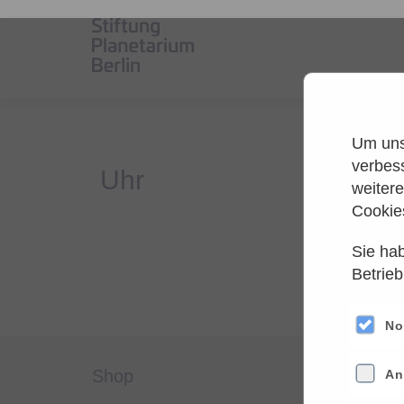
Um unse
verbes
weiter
Cookie
Sie hab
Es
Betrieb
Versuche
No
shop
servi
An