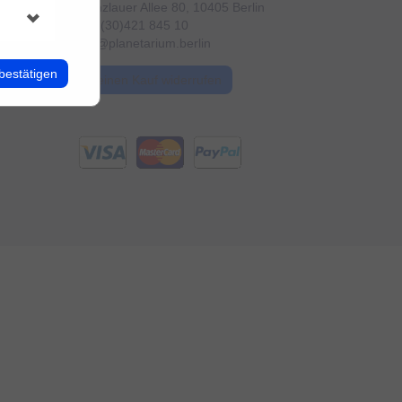
Prenzlauer Allee 80, 10405 Berlin
+49 (30)421 845 10
info@planetarium.berlin
bestätigen
Meinen Kauf widerrufen