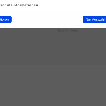
erwalten
Impressum
schutzinformationen
Datenschutz
Cookie-Verwendung
AGB
tieren
Nur Auswahl 
Widerrufsbelehrung
Barrierefreiheit
Hausordnung