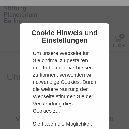
Cookie Hinweis und
0
Einstellungen
DE
Anmelden
0,00 €
Um unsere Webseite für
Sie optimal zu gestalten
und fortlaufend verbessern
zu können, verwenden wir
notwendige Cookies. Durch
die weitere Nutzung der
Webseite stimmen Sie der
Es konnten leider keine Tarife
Verwendung dieser
gefunden werden.
Cookies zu.
Versuchen Sie es bitte zu einem
Sie haben die Möglichkeit
späteren Zeitpunkt wieder.