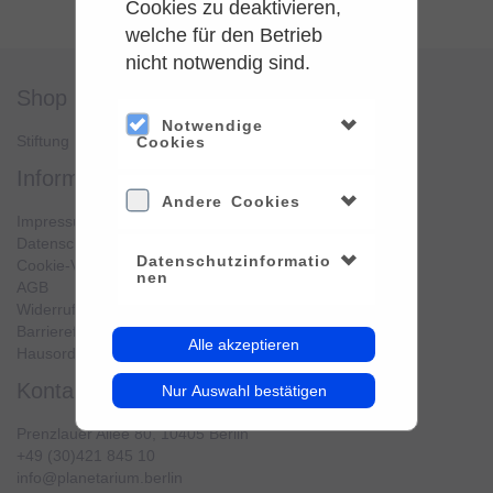
Cookies zu deaktivieren,
welche für den Betrieb
nicht notwendig sind.
shop
service
Notwendige
Stiftung Planetarium Berlin
Konto verwalten
Cookies
information
Andere Cookies
Impressum
Datenschutz
Datenschutzinformatio
Cookie-Verwendung
nen
AGB
Widerrufsbelehrung
Barrierefreiheit
Alle akzeptieren
Hausordnung
kontakt
Nur Auswahl bestätigen
Prenzlauer Allee 80, 10405 Berlin
+49 (30)421 845 10
info@planetarium.berlin