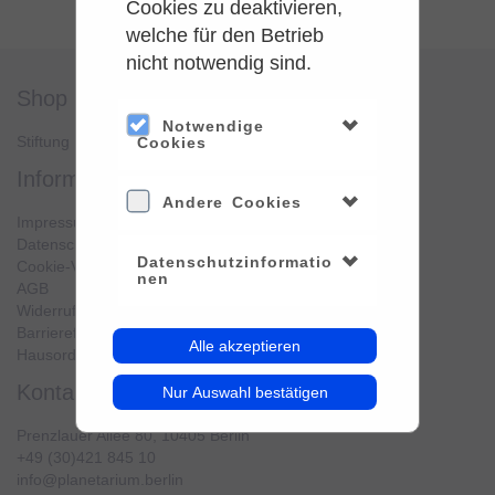
Cookies zu deaktivieren,
welche für den Betrieb
nicht notwendig sind.
shop
service
Notwendige
Stiftung Planetarium Berlin
Konto verwalten
Cookies
information
Andere Cookies
Impressum
Datenschutz
Datenschutzinformatio
Cookie-Verwendung
nen
AGB
Widerrufsbelehrung
Barrierefreiheit
Alle akzeptieren
Hausordnung
kontakt
Nur Auswahl bestätigen
Prenzlauer Allee 80, 10405 Berlin
+49 (30)421 845 10
info@planetarium.berlin