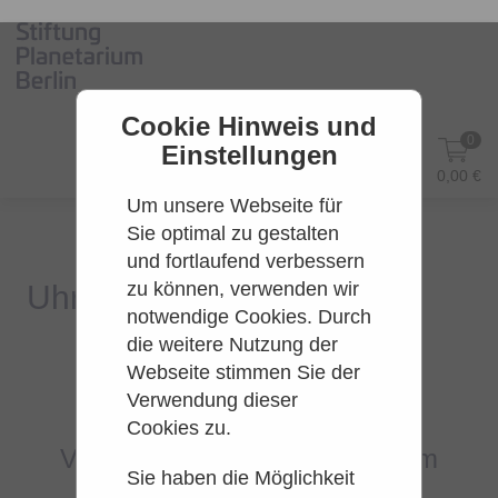
Cookie Hinweis und
0
Einstellungen
DE
Anmelden
0,00 €
Um unsere Webseite für
Sie optimal zu gestalten
und fortlaufend verbessern
zu können, verwenden wir
notwendige Cookies. Durch
die weitere Nutzung der
Webseite stimmen Sie der
Es konnten leider keine Tarife
Verwendung dieser
gefunden werden.
Cookies zu.
Versuchen Sie es bitte zu einem
Sie haben die Möglichkeit
späteren Zeitpunkt wieder.