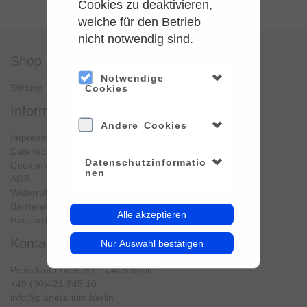
Cookies zu deaktivieren,
welche für den Betrieb
nicht notwendig sind.
shop
service
Notwendige
Stiftung Planetarium Berlin
Konto verwalten
Cookies
information
Andere Cookies
Impressum
Datenschutz
Datenschutzinformatio
Cookie-Verwendung
nen
AGB
Widerrufsbelehrung
Barrierefreiheit
Alle akzeptieren
Hausordnung
kontakt
Nur Auswahl bestätigen
Prenzlauer Allee 80, 10405 Berlin
+49 (30)421 845 10
info@planetarium.berlin