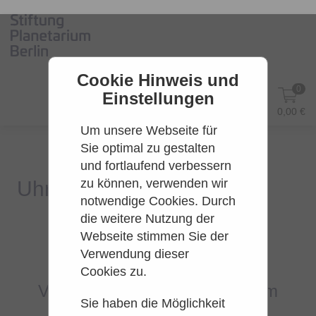
Cookie Hinweis und
0
Einstellungen
DE
Anmelden
0,00 €
Um unsere Webseite für
Sie optimal zu gestalten
und fortlaufend verbessern
zu können, verwenden wir
notwendige Cookies. Durch
die weitere Nutzung der
Webseite stimmen Sie der
Es konnten leider keine Tarife
Verwendung dieser
gefunden werden.
Cookies zu.
Versuchen Sie es bitte zu einem
Sie haben die Möglichkeit
späteren Zeitpunkt wieder.